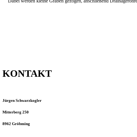
Dabei werden kleine Gräben gezogen, anschließend Drainagerohre ve
KONTAKT
Jürgen Schwarzkogler
Mitterberg 250
8962 Gröbming