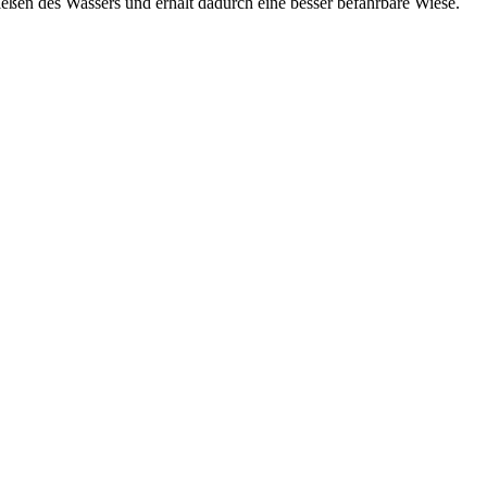
ießen des Wassers und erhält dadurch eine besser befahrbare Wiese.