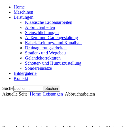
Home
Maschinen
Leistungen
Klassische Erdbauarbeiten
Abbrucharbeiten
Steinschlichtungen
Außen- und Gartengestaltung
Kabel- Leitungs- und Kanalbau
Drainagierungsarbeiten
Straßen- und Wegebau
Geländekorrekturen
Schotter- und Humuszustellung
Sondereinsätze
Bildergalerie
Kontakt
Suche
Aktuelle Seite:
Home
Leistungen
Abbrucharbeiten